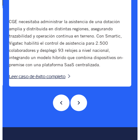
c
CGE necesitaba administrar la asistencia de una dotación
amplia y distribuida en distintas regiones, asegurando
E
trazabilidad y operación continua en terreno. Con Smartic,
e
Vigatec habilitó el control de asistencia para 2.500
e
colaboradores y desplegó 93 relojes a nivel nacional,
c
integrando un modelo híbrido que combina dispositivos on-
e
premise con una plataforma SaaS centralizada.
L
Leer caso de éxito completo