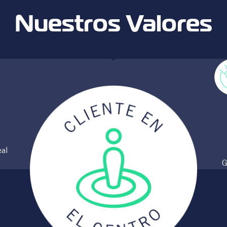
Nuestros Valores
eal
G