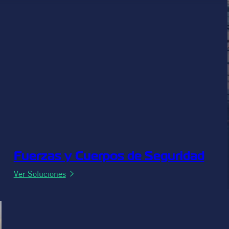
Fuerzas y Cuerpos de Seguridad
:
Ver Soluciones
Fuerzas
y
Cuerpos
de