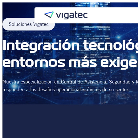
Saltar
al
contenido
Soluciones Vigatec
Integración tecnoló
entornos más exige
Nuestra especialización en Control de Asistencia, Seguridad y
responden a los desafíos operacionales únicos de su sector.